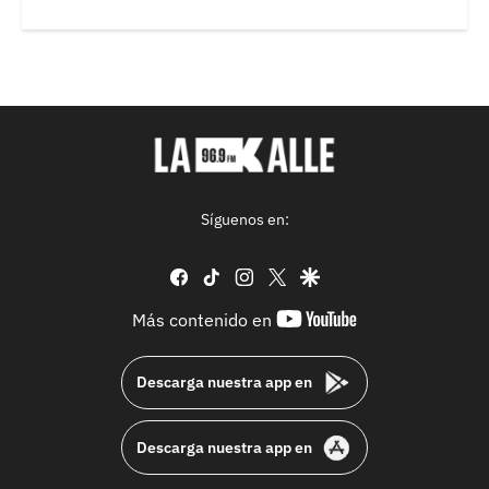
Síguenos en:
facebook
tiktok
instagram
twitter
google
youtube-
Más contenido en
footer
Descarga nuestra app en
Descarga nuestra app en