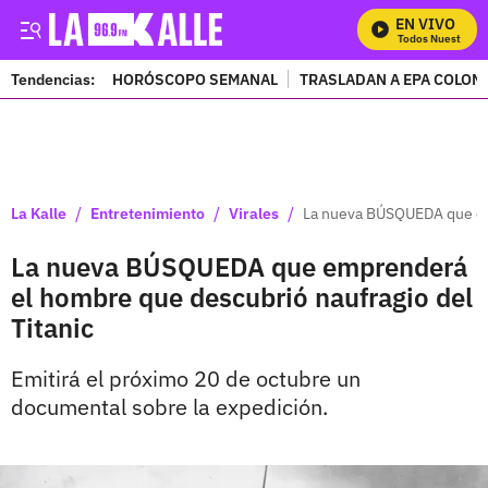
EN VIVO
Mira Todos Nuestros Pr
Tendencias:
HORÓSCOPO SEMANAL
TRASLADAN A EPA COLOM
PUBLICIDAD
/
/
/
La Kalle
Entretenimiento
Virales
La nueva BÚSQUEDA que emp
La nueva BÚSQUEDA que emprenderá
el hombre que descubrió naufragio del
Titanic
Emitirá el próximo 20 de octubre un
documental sobre la expedición.