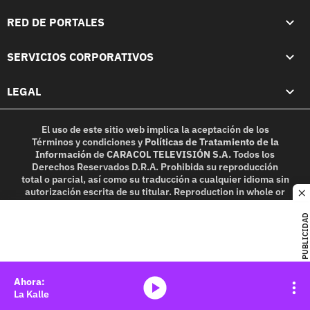
RED DE PORTALES
SERVICIOS CORPORATIVOS
LEGAL
El uso de este sitio web implica la aceptación de los
Términos y condiciones
y
Políticas de Tratamiento de la
Información
de
CARACOL TELEVISIÓN S.A.
Todos los
Derechos Reservados D.R.A. Prohibida su reproducción
total o parcial, así como su traducción a cualquier idioma sin
autorización escrita de su titular. Reproduction in whole or
c
in part, or translation without written permission is
prohibited. All rights reserved 2025.
PUBLICIDAD
MIEMBRO DE:
media-icon
La Kalle