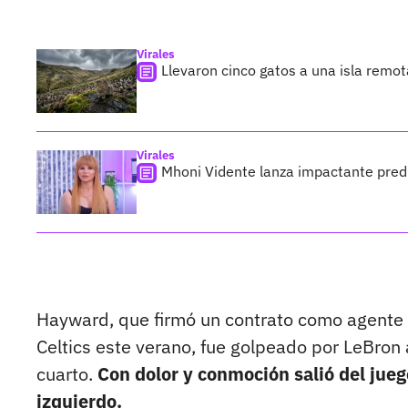
Virales
Llevaron cinco gatos a una isla remo
Virales
Mhoni Vidente lanza impactante predi
Hayward, que firmó un contrato como agente l
Celtics este verano, fue golpeado por LeBron a
cuarto.
Con dolor y conmoción salió del juego
izquierdo.