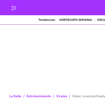
Tendencias:
HORÓSCOPO SEMANAL
ENCU
/
/
/
La Kalle
Entretenimiento
Virales
Video: La escalofrian