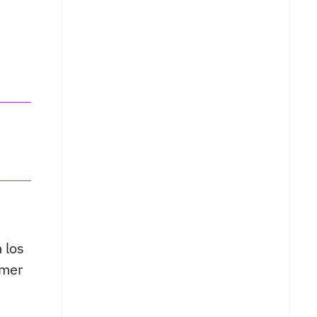
 los
imer