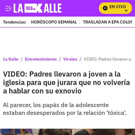
EN VIVO
Mira To
Tendencias:
HORÓSCOPO SEMANAL
TRASLADAN A EPA COLOM
PUBLICIDAD
/
/
/
La Kalle
Entretenimiento
Virales
VIDEO: Padres llevaron a jo
VIDEO: Padres llevaron a joven a la
iglesia para que jurara que no volvería
a hablar con su exnovio
Al parecer, los papás de la adolescente
estaban desesperados por la relación 'tóxica'.