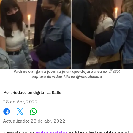
Padres obligan a joven a jurar que dejará a su ex
/Foto:
captura de video TikTok @mr.valeskaa
Por:
Redacción digital La Kalle
28 de Abr, 2022
Whatsapp
Facebook
X
Actualizado: 28 de abr, 2022
A través de las
redes sociales
se hizo viral un video en el