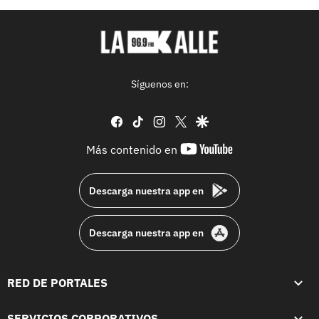
Síguenos en:
facebook
tiktok
instagram
twitter
google
youtube-
Más contenido en
footer
Descarga nuestra app en
Descarga nuestra app en
RED DE PORTALES
SERVICIOS CORPORATIVOS