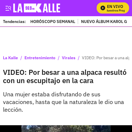
EN VIVO
Mira Todos Nuestros Programa
Tendencias:
HORÓSCOPO SEMANAL
NUEVO ÁLBUM KAROL G
PUBLICIDAD
/
/
/
La Kalle
Entretenimiento
Virales
VIDEO: Por besar a una alpa
VIDEO: Por besar a una alpaca resultó
con un escupitajo en la cara
Una mujer estaba disfrutando de sus
vacaciones, hasta que la naturaleza le dio una
lección.