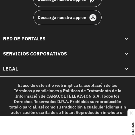
Descarga nuestra app en
RED DE PORTALES
SERVICIOS CORPORATIVOS
LEGAL
El uso de este sitio web implica la aceptación de los
Términos y condiciones
y
Políticas de Tratamiento de la
Información
de
CARACOL TELEVISIÓN S.A.
Todos los
Derechos Reservados D.R.A. Prohibida su reproducción
total o parcial, así como su traducción a cualquier idioma sin
autorización escrita de su titular. Reproduction in whole or
c
in part, or translation without written permission is
prohibited. All rights reserved 2025.
PUBLICIDAD