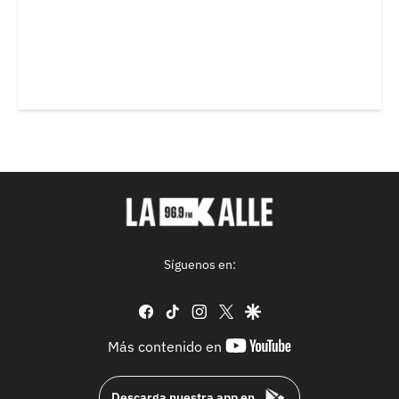
Síguenos en:
facebook
tiktok
instagram
twitter
google
youtube-
Más contenido en
footer
Descarga nuestra app en