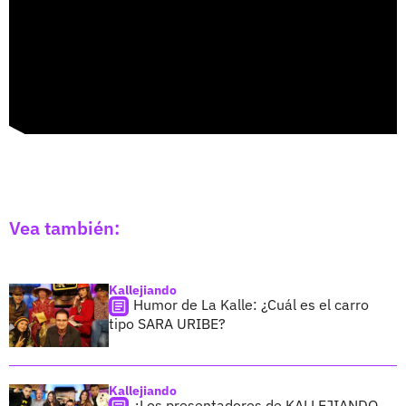
Vea también:
Kallejiando
Humor de La Kalle: ¿Cuál es el carro
tipo SARA URIBE?
Kallejiando
¿Los presentadores de KALLEJIANDO