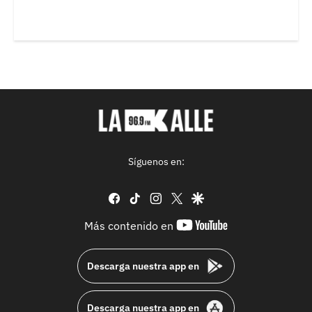
Síguenos en:
facebook
tiktok
instagram
twitter
google
youtube-
Más contenido en
footer
Descarga nuestra app en
Descarga nuestra app en