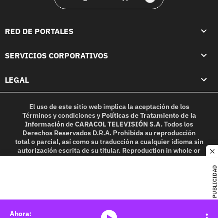
RED DE PORTALES
SERVICIOS CORPORATIVOS
LEGAL
El uso de este sitio web implica la aceptación de los
Términos y condiciones
y
Políticas de Tratamiento de la
Información
de
CARACOL TELEVISIÓN S.A.
Todos los
Derechos Reservados D.R.A. Prohibida su reproducción
total o parcial, así como su traducción a cualquier idioma sin
autorización escrita de su titular. Reproduction in whole or
c
in part, or translation without written permission is
prohibited. All rights reserved 2025.
PUBLICIDAD
MIEMBRO DE:
media-icon