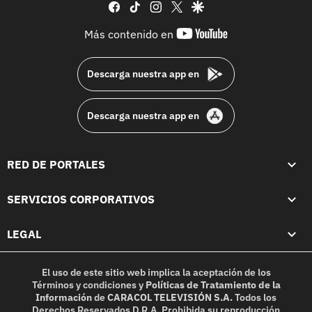
facebook
tiktok
instagram
twitter
google
youtube-
Más contenido en
footer
Descarga nuestra app en
Descarga nuestra app en
RED DE PORTALES
SERVICIOS CORPORATIVOS
LEGAL
El uso de este sitio web implica la aceptación de los
Términos y condiciones
y
Políticas de Tratamiento de la
Información
de
CARACOL TELEVISIÓN S.A.
Todos los
Derechos Reservados D.R.A. Prohibida su reproducción