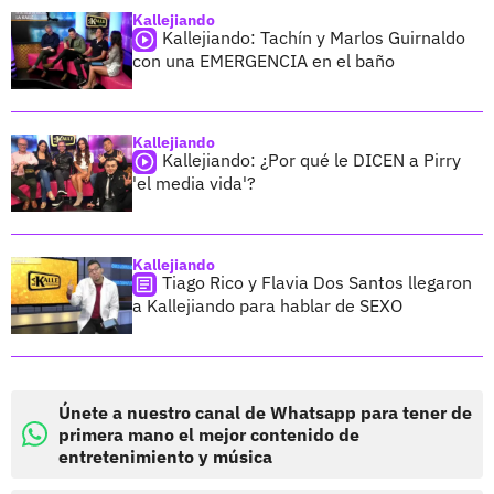
Kallejiando
Kallejiando: Tachín y Marlos Guirnaldo
con una EMERGENCIA en el baño
Kallejiando
Kallejiando: ¿Por qué le DICEN a Pirry
'el media vida'?
Kallejiando
Tiago Rico y Flavia Dos Santos llegaron
a Kallejiando para hablar de SEXO
Únete a nuestro canal de Whatsapp para tener de
primera mano el mejor contenido de
entretenimiento y música