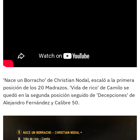
'Nace un Borracho' de Christian Nodal, escaló a la primera
posición de los 20 Madrazos. 'Vida de rico' de Camilo se
quedó en la segunda posición seguido de 'Decepciones' de
Alejandro Fernández y Calibre 50.