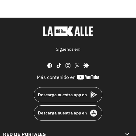
Síguenos en:
facebook
tiktok
instagram
twitter
google
youtube-
Más contenido en
footer
Descarga nuestra app en
Descarga nuestra app en
RED DE PORTALES