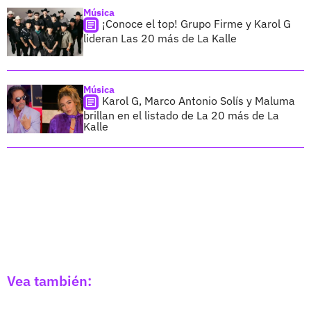
Música
¡Conoce el top! Grupo Firme y Karol G
lideran Las 20 más de La Kalle
Música
Karol G, Marco Antonio Solís y Maluma
brillan en el listado de La 20 más de La
Kalle
Vea también: