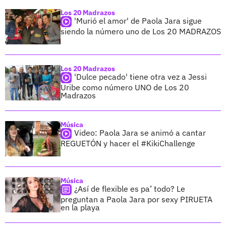
Los 20 Madrazos
'Murió el amor' de Paola Jara sigue
siendo la número uno de Los 20 MADRAZOS
Los 20 Madrazos
'Dulce pecado' tiene otra vez a Jessi
Uribe como número UNO de Los 20
Madrazos
Música
Video: Paola Jara se animó a cantar
REGUETÓN y hacer el #KikiChallenge
Música
¿Así de flexible es pa’ todo? Le
preguntan a Paola Jara por sexy PIRUETA
en la playa