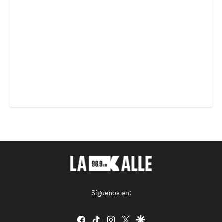
Síguenos en:
facebook
tiktok
instagram
twitter
google