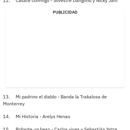
12. Cásate conmigo - Silvestre Dangond y Nicky Jam
PUBLICIDAD
13. Mi padrino el diablo - Banda la Trakalosa de
Monterrey
14. Mi Historia - Arelys Henao
15. Robarte un beso - Carlos vives y Sebastián Yatra