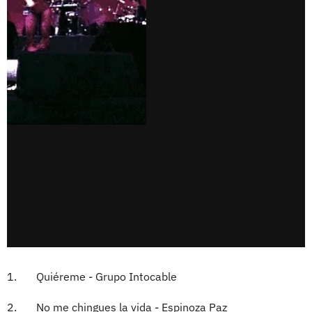
1. Quiéreme - Grupo Intocable
2. No me chingues la vida - Espinoza Paz