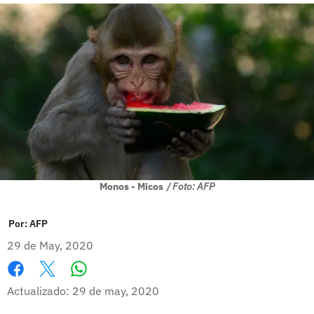
Monos - Micos
/ Foto: AFP
Por:
AFP
29 de May, 2020
Whatsapp
Facebook
X
Actualizado: 29 de may, 2020