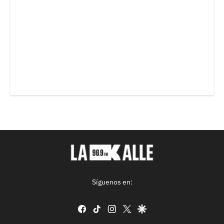
Síguenos en:
facebook
tiktok
instagram
twitter
google