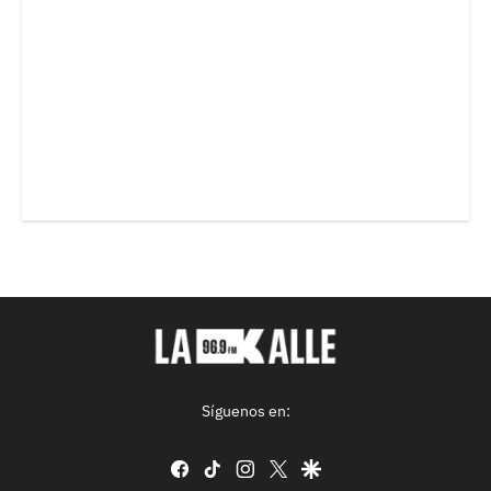
Síguenos en:
facebook
tiktok
instagram
twitter
google