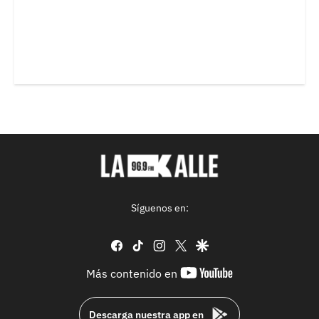
Síguenos en:
facebook
tiktok
instagram
twitter
google
youtube-
Más contenido en
footer
Descarga nuestra app en