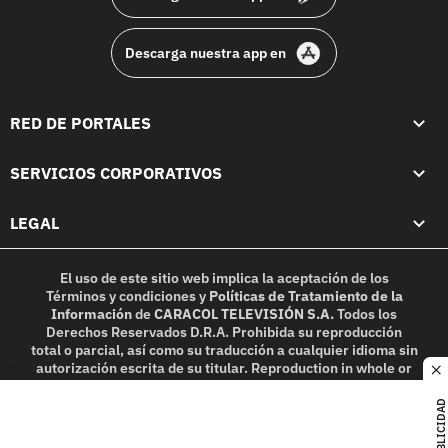
Descarga nuestra app en
RED DE PORTALES
SERVICIOS CORPORATIVOS
LEGAL
El uso de este sitio web implica la aceptación de los
Términos y condiciones
y
Políticas de Tratamiento de la
Información
de
CARACOL TELEVISIÓN S.A.
Todos los
Derechos Reservados D.R.A. Prohibida su reproducción
total o parcial, así como su traducción a cualquier idioma sin
autorización escrita de su titular. Reproduction in whole or
c
in part, or translation without written permission is
prohibited. All rights reserved 2025.
PUBLICIDAD