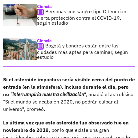
Ciencia
Personas con sangre tipo O tendrían
cierta protección contra el COVID-19,
según estudio
Ciencia
Bogotá y Londres están entre las
ciudades más aptas para caminar, según
estudio
Si el asteroide impactara sería visible cerca del punto de
entrada (en la atmósfera), incluso durante el día, pero
no
"interrumpiría nuestra civilización"
, añadió el astrofísico.
"Si el mundo se acaba en 2020, no podrán culpar al
universo", bromeó.
La última vez que este asteroide fue observado fue en
noviembre de 2018,
por lo que existe una gran
incertidumbre sobre su trayectoria, que se calcula que
lo