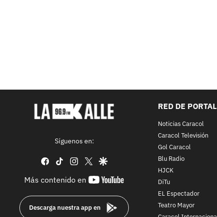
RED DE PORTA
Noticias Caracol
Caracol Televisión
Síguenos en:
Gol Caracol
Blu Radio
facebook
tiktok
instagram
twitter
google
HJCK
youtube-
Más contenido en
DiTu
footer
EL Espectador
Teatro Mayor
Descarga nuestra app en
Caracol Internaciona