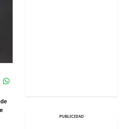
Whatsapp
k
 de
ue
PUBLICIDAD