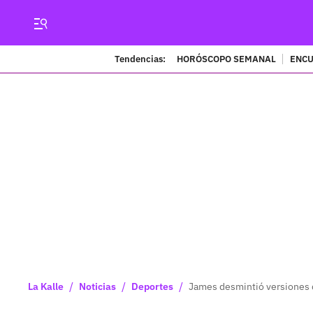
Tendencias:
HORÓSCOPO SEMANAL
ENCU
/
/
/
La Kalle
Noticias
Deportes
James desmintió versiones d