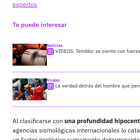
expertos
Te puede interesar
Noticias
VIDEOS: Temblor se siente con fuerza
Virales
La verdad detrás del hombre que pe
Al clasificarse con
una profundidad hipocent
agencias sismológicas internacionales lo cat
un factor geológico sumamente determinante qu