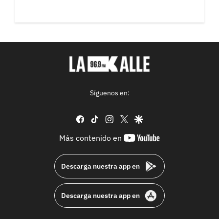
Síguenos en:
facebook
tiktok
instagram
twitter
google
youtube-
Más contenido en
footer
Descarga nuestra app en
Descarga nuestra app en