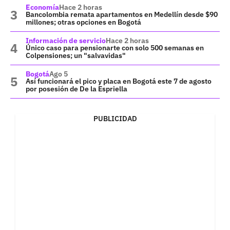
Economía
Hace 2 horas
Bancolombia remata apartamentos en Medellín desde $90
millones; otras opciones en Bogotá
Información de servicio
Hace 2 horas
Único caso para pensionarte con solo 500 semanas en
Colpensiones; un "salvavidas"
Bogotá
Ago 5
Así funcionará el pico y placa en Bogotá este 7 de agosto
por posesión de De la Espriella
PUBLICIDAD