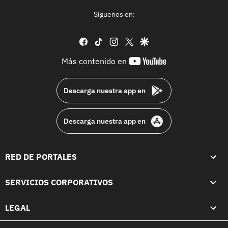
Síguenos en:
facebook
tiktok
instagram
twitter
google
youtube-
Más contenido en
footer
Descarga nuestra app en
Descarga nuestra app en
RED DE PORTALES
SERVICIOS CORPORATIVOS
LEGAL