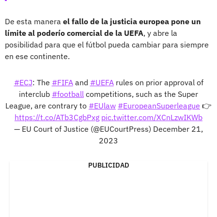
De esta manera
el fallo de la justicia europea pone un
límite al poderío comercial de la UEFA
, y abre la
posibilidad para que el fútbol pueda cambiar para siempre
en ese continente.
#ECJ
: The
#FIFA
and
#UEFA
rules on prior approval of
interclub
#football
competitions, such as the Super
League, are contrary to
#EUlaw
#EuropeanSuperleague
👉
https://t.co/ATb3CgbPxg
pic.twitter.com/XCnLzwIKWb
— EU Court of Justice (@EUCourtPress)
December 21,
2023
PUBLICIDAD