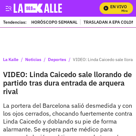
EN VIVO
Mira Todos
Tendencias:
HORÓSCOPO SEMANAL
TRASLADAN A EPA COLOM
PUBLICIDAD
/
/
/
La Kalle
Noticias
Deportes
VIDEO: Linda Caicedo sale llorand
VIDEO: Linda Caicedo sale llorando de
partido tras dura entrada de arquera
rival
La portera del Barcelona salió desmedida y con
los ojos cerrados, chocando fuertemente contra
Linda Caicedo y doblando su pie de forma
alarmante. Se espera parte médico para