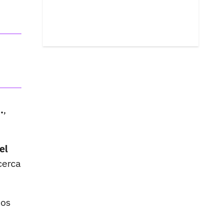
.
,
el
cerca
os