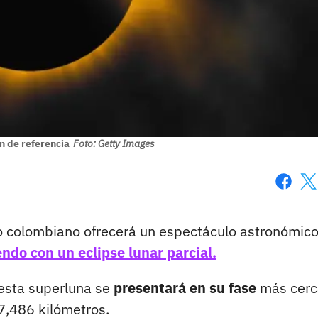
n de referencia
Foto: Getty Images
Faceboo
X
o colombiano ofrecerá un espectáculo astronómic
endo con un eclipse lunar parcial.
esta superluna se
presentará en su fase
más cerc
7,486 kilómetros.