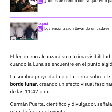
¿Tienes un crédito con Nequi? Esto p
Bogotá
Los encontraron llevando un cadáver
El fenómeno alcanzará su máxima visibilidad 
cuando la Luna se encuentre en el punto álgido
La sombra proyectada por la Tierra sobre el s
borde lunar,
creando un efecto visual fascinan
de las 11:47 p.m.
Germán Puerta, científico y divulgador, señal
para disfrutar del evento.