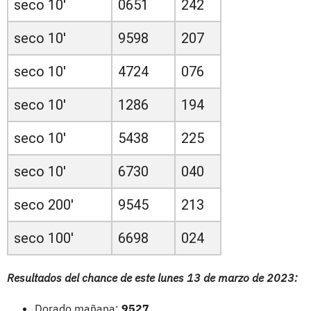
seco 10'
0651
242
seco 10'
9598
207
seco 10'
4724
076
seco 10'
1286
194
seco 10'
5438
225
seco 10'
6730
040
seco 200'
9545
213
seco 100'
6698
024
Resultados del chance de este lunes 13 de marzo de 2023:
Dorado mañana:
9527