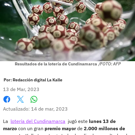
Resultados de la lotería de Cundinamarca
/FOTO: AFP
Por:
Redacción digital La Kalle
13 de Mar, 2023
Whatsapp
Facebook
X
Actualizado: 14 de mar, 2023
La
lotería del Cundinamarca
jugó este
lunes 13 de
marzo
con un gran
premio mayor
de
2.000 millones de