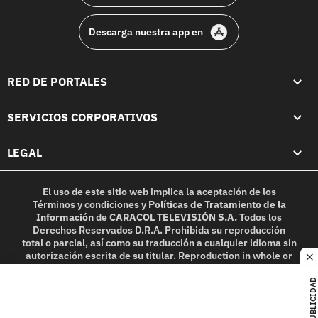
Descarga nuestra app en
RED DE PORTALES
SERVICIOS CORPORATIVOS
LEGAL
El uso de este sitio web implica la aceptación de los
Términos y condiciones
y
Políticas de Tratamiento de la
Información
de
CARACOL TELEVISIÓN S.A.
Todos los
Derechos Reservados D.R.A. Prohibida su reproducción
total o parcial, así como su traducción a cualquier idioma sin
autorización escrita de su titular. Reproduction in whole or
c
in part, or translation without written permission is
prohibited. All rights reserved 2025.
PUBLICIDAD
MIEMBRO DE: