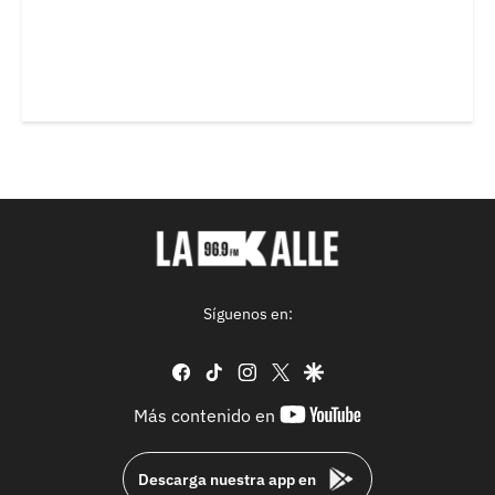
Síguenos en:
facebook
tiktok
instagram
twitter
google
youtube-
Más contenido en
footer
Descarga nuestra app en