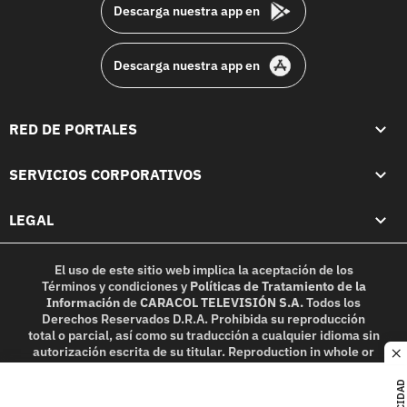
Descarga nuestra app en
Descarga nuestra app en
RED DE PORTALES
SERVICIOS CORPORATIVOS
LEGAL
El uso de este sitio web implica la aceptación de los
Términos y condiciones
y
Políticas de Tratamiento de la
Información
de
CARACOL TELEVISIÓN S.A.
Todos los
Derechos Reservados D.R.A. Prohibida su reproducción
total o parcial, así como su traducción a cualquier idioma sin
autorización escrita de su titular. Reproduction in whole or
c
in part, or translation without written permission is
prohibited. All rights reserved 2025.