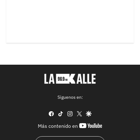
Síguenos en:
facebook
tiktok
instagram
twitter
google
youtube-
Más contenido en
footer