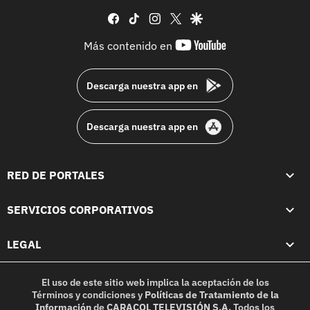
facebook
tiktok
instagram
twitter
google
youtube-
Más contenido en
footer
Descarga nuestra app en
Descarga nuestra app en
RED DE PORTALES
SERVICIOS CORPORATIVOS
LEGAL
El uso de este sitio web implica la aceptación de los
Términos y condiciones
y
Políticas de Tratamiento de la
Información
de
CARACOL TELEVISIÓN S.A.
Todos los