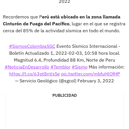
2022
Recordemos que P
erú está ubicado en la zona llamada
Cinturón de Fuego del Pacífico
, lugar en el que se registra
cerca del 85% de la actividad sísmica en todo el mundo.
#SismosColombiaSGC
Evento Sísmico Internacional -
Boletín Actualizado 1, 2022-02-03, 10:58 hora local.
Magnitud 6.4, Profundidad 88 Km, Norte de Peru
#NoticiaEnDesarrollo
#Temblor
#Sismo
Más información:
https://t.co/63pt8nVsSe
pic.twitter.com/mbfuHtOfHP
— Servicio Geológico (@sgcol)
February 3, 2022
PUBLICIDAD