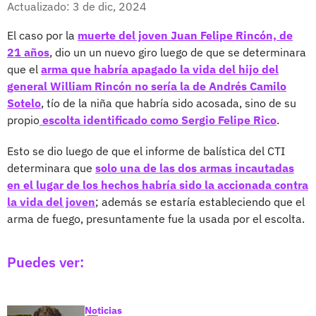
Actualizado: 3 de dic, 2024
El caso por la
muerte del joven Juan Felipe Rincón, de
21 años
, dio un un nuevo giro luego de que se determinara
que el
arma que habría apagado la vida del hijo del
general William Rincón no sería la de Andrés Camilo
Sotelo
, tío de la niña que habría sido acosada, sino de su
propio
escolta identificado como Sergio Felipe Rico
.
Esto se dio luego de que el informe de balística del CTI
determinara que
solo una de las dos armas incautadas
en el lugar de los hechos habría sido la accionada contra
la vida del joven
; además se estaría estableciendo que el
arma de fuego, presuntamente fue la usada por el escolta.
Puedes ver:
Noticias