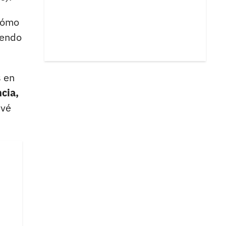
 cómo
iendo
s en
cia,
evé