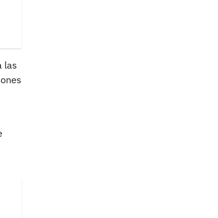
 las
iones
e