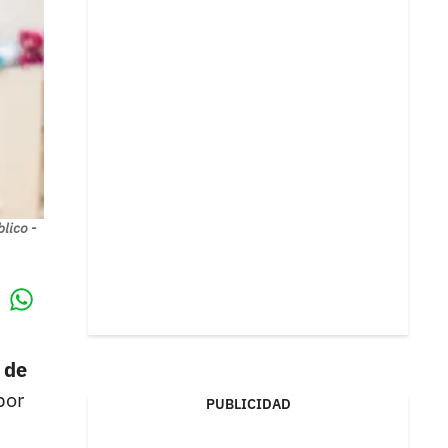
lico -
Whatsapp
k
 de
por
PUBLICIDAD