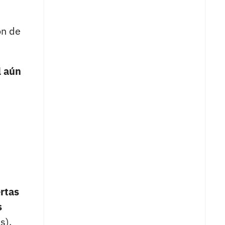
ón de
l aún
ertas
s
s).