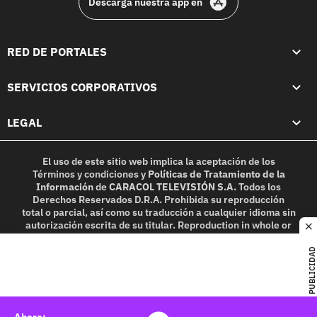
Descarga nuestra app en
RED DE PORTALES
SERVICIOS CORPORATIVOS
LEGAL
El uso de este sitio web implica la aceptación de los
Términos y condiciones
y
Políticas de Tratamiento de la
Información
de
CARACOL TELEVISIÓN S.A.
Todos los
Derechos Reservados D.R.A. Prohibida su reproducción
total o parcial, así como su traducción a cualquier idioma sin
autorización escrita de su titular. Reproduction in whole or
c
in part, or translation without written permission is
prohibited. All rights reserved 2025.
PUBLICIDAD
MIEMBRO DE: