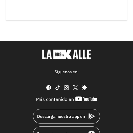
Síguenos en:
facebook
tiktok
instagram
twitter
google
youtube-
Más contenido en
footer
Descarga nuestra app en