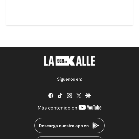
Síguenos en:
facebook
tiktok
instagram
twitter
google
youtube-
Más contenido en
footer
Descarga nuestra app en