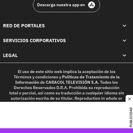
Descarga nuestra app en
RED DE PORTALES
SERVICIOS CORPORATIVOS
LEGAL
El uso de este sitio web implica la aceptación de los
Términos y condiciones
y
Políticas de Tratamiento de la
Información
de
CARACOL TELEVISIÓN S.A.
Todos los
Derechos Reservados D.R.A. Prohibida su reproducción
total o parcial, así como su traducción a cualquier idioma sin
autorización escrita de su titular. Reproduction in whole or
c
in part, or translation without written permission is
prohibited. All rights reserved 2025.
PUBLICIDAD
MIEMBRO DE: