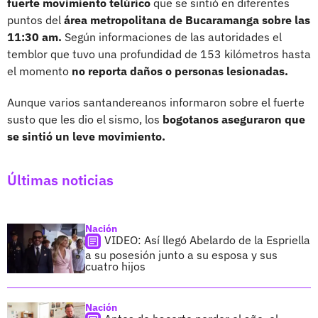
fuerte movimiento telúrico
que se sintió en diferentes
puntos del
área metropolitana de Bucaramanga sobre las
11:30 am.
Según informaciones de las autoridades el
temblor que tuvo una profundidad de 153 kilómetros hasta
el momento
no reporta daños o personas lesionadas.
Aunque varios santandereanos informaron sobre el fuerte
susto que les dio el sismo, los
bogotanos aseguraron que
se sintió un leve movimiento.
Últimas noticias
Nación
VIDEO: Así llegó Abelardo de la Espriella
a su posesión junto a su esposa y sus
cuatro hijos
Nación