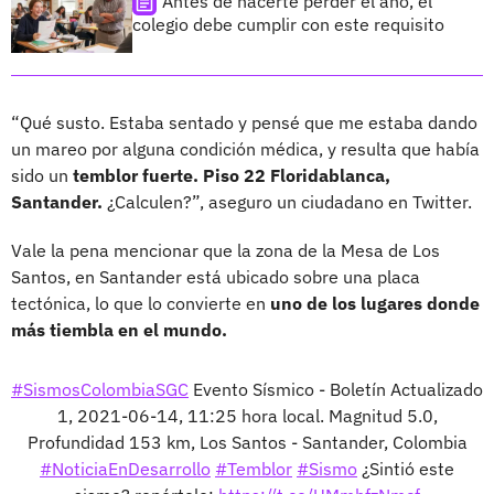
Antes de hacerte perder el año, el
colegio debe cumplir con este requisito
“Qué susto. Estaba sentado y pensé que me estaba dando
un mareo por alguna condición médica, y resulta que había
sido un
temblor fuerte. Piso 22 Floridablanca,
Santander.
¿Calculen?”, aseguro un ciudadano en Twitter.
Vale la pena mencionar que la zona de la Mesa de Los
Santos, en Santander está ubicado sobre una placa
tectónica, lo que lo convierte en
uno de los lugares donde
más tiembla en el mundo.
#SismosColombiaSGC
Evento Sísmico - Boletín Actualizado
1, 2021-06-14, 11:25 hora local. Magnitud 5.0,
Profundidad 153 km, Los Santos - Santander, Colombia
#NoticiaEnDesarrollo
#Temblor
#Sismo
¿Sintió este