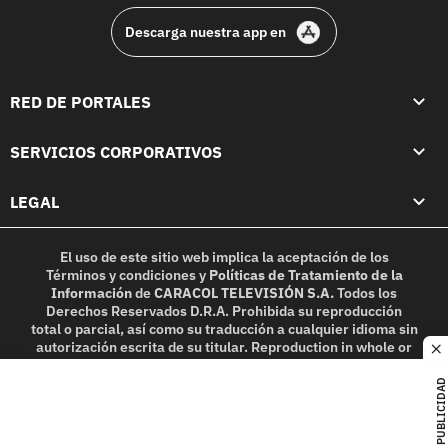
Descarga nuestra app en
RED DE PORTALES
SERVICIOS CORPORATIVOS
LEGAL
El uso de este sitio web implica la aceptación de los
Términos y condiciones
y
Políticas de Tratamiento de la
Información
de
CARACOL TELEVISIÓN S.A.
Todos los
Derechos Reservados D.R.A. Prohibida su reproducción
total o parcial, así como su traducción a cualquier idioma sin
autorización escrita de su titular. Reproduction in whole or
c
in part, or translation without written permission is
prohibited. All rights reserved 2025.
PUBLICIDAD
MIEMBRO DE: