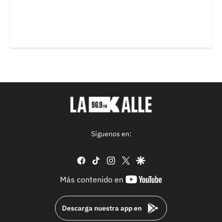
Síguenos en:
facebook
tiktok
instagram
twitter
google
youtube-
Más contenido en
footer
Descarga nuestra app en