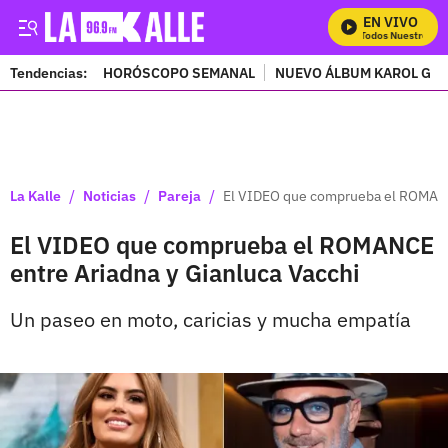
EN VIVO
Mira Todos Nuestros Pr
Tendencias:
HORÓSCOPO SEMANAL
NUEVO ÁLBUM KAROL G
PUBLICIDAD
/
/
/
La Kalle
Noticias
Pareja
El VIDEO que comprueba el ROMANCE
El VIDEO que comprueba el ROMANCE
entre Ariadna y Gianluca Vacchi
Un paseo en moto, caricias y mucha empatía