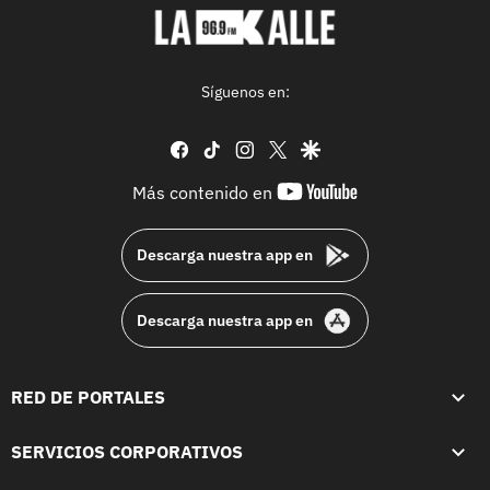
Síguenos en:
facebook
tiktok
instagram
twitter
google
youtube-
Más contenido en
footer
Descarga nuestra app en
Descarga nuestra app en
RED DE PORTALES
SERVICIOS CORPORATIVOS