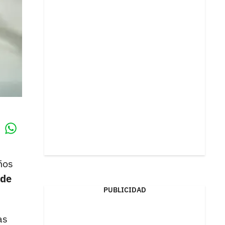
Whatsapp
k
ños
 de
PUBLICIDAD
as