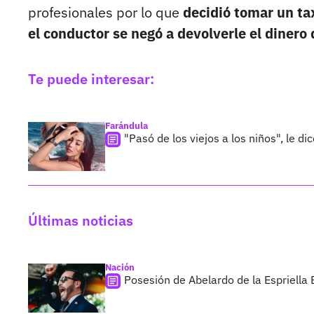
profesionales por lo que
decidió tomar un tax
el conductor se negó a devolverle el dinero 
Te puede interesar:
Farándula
"Pasó de los viejos a los niños", le di
Últimas noticias
Nación
Posesión de Abelardo de la Espriella 