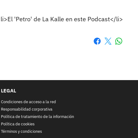
i>El 'Petro' de La Kalle en este Podcast</li>
Whatsa
Facebook
X
LEGAL
Condiciones de acceso a la red
Responsabilidad corporativa
Política de tratamiento de la información
Política de cookies
Términos y condiciones