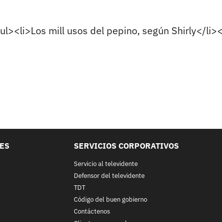
l><li>Los mill usos del pepino, según Shirly</li><l
LES
SERVICIOS CORPORATIVOS
Servicio al televidente
Defensor del televidente
TDT
Código del buen gobierno
Contáctenos