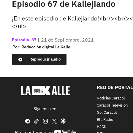
Episodio 67 de Kallejiando
¡En este episodio de Kallejiando!<br/><br/><u
</ul>
|
21 de Septiembre, 2021
67
Por:
Redacción digital La Kalle
Reproducir audio
RED DE PORTA
Noticias Caracol
Caracol Televisión
Síguenos en:
Gol Caracol
Blu Radio
facebook
tiktok
instagram
twitter
google
HJCK
youtube-
Más contenido en