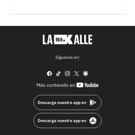
Síguenos en:
facebook
tiktok
instagram
twitter
google
youtube-
Más contenido en
footer
Descarga nuestra app en
Descarga nuestra app en