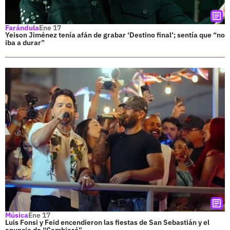
Farándula
Ene 17
Yeison Jiménez tenía afán de grabar ‘Destino final’; sentía que “no
iba a durar”
Música
Ene 17
Luis Fonsi y Feid encendieron las fiestas de San Sebastián y el
anuncio de “Cambiaré”