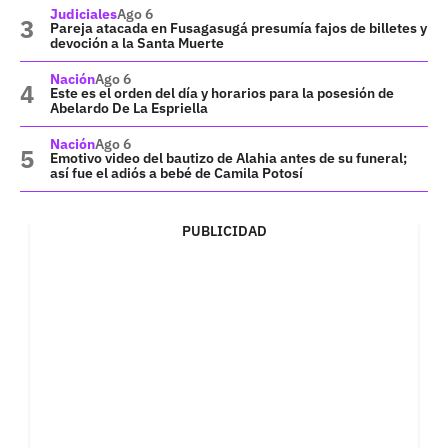
Judiciales
Ago 6
Pareja atacada en Fusagasugá presumía fajos de billetes y
devoción a la Santa Muerte
Nación
Ago 6
Este es el orden del día y horarios para la posesión de
Abelardo De La Espriella
Nación
Ago 6
Emotivo video del bautizo de Alahia antes de su funeral;
así fue el adiós a bebé de Camila Potosí
PUBLICIDAD