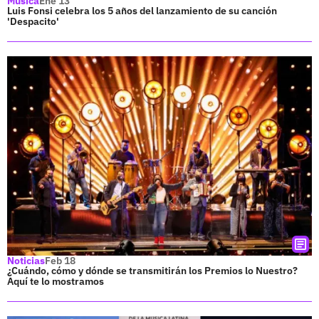
Música
Ene 13
Luis Fonsi celebra los 5 años del lanzamiento de su canción
'Despacito'
Noticias
Feb 18
¿Cuándo, cómo y dónde se transmitirán los Premios lo Nuestro?
Aquí te lo mostramos