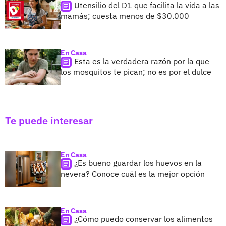
Utensilio del D1 que facilita la vida a las
mamás; cuesta menos de $30.000
En Casa
Esta es la verdadera razón por la que
los mosquitos te pican; no es por el dulce
Te puede interesar
En Casa
¿Es bueno guardar los huevos en la
nevera? Conoce cuál es la mejor opción
En Casa
¿Cómo puedo conservar los alimentos