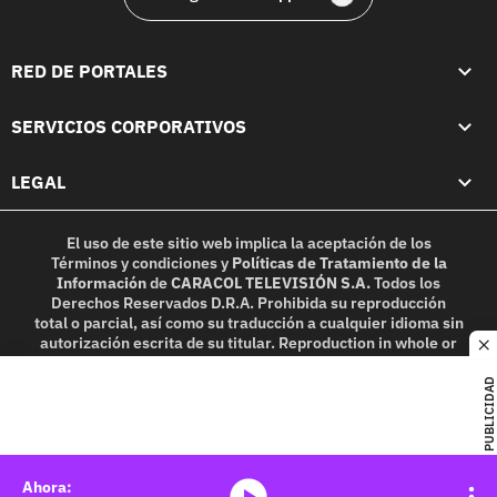
RED DE PORTALES
SERVICIOS CORPORATIVOS
LEGAL
El uso de este sitio web implica la aceptación de los
Términos y condiciones
y
Políticas de Tratamiento de la
Información
de
CARACOL TELEVISIÓN S.A.
Todos los
Derechos Reservados D.R.A. Prohibida su reproducción
total o parcial, así como su traducción a cualquier idioma sin
autorización escrita de su titular. Reproduction in whole or
c
in part, or translation without written permission is
prohibited. All rights reserved 2025.
PUBLICIDAD
MIEMBRO DE:
media-icon