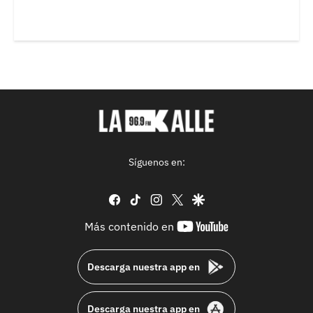
Síguenos en:
facebook
tiktok
instagram
twitter
google
youtube-
Más contenido en
footer
Descarga nuestra app en
Descarga nuestra app en