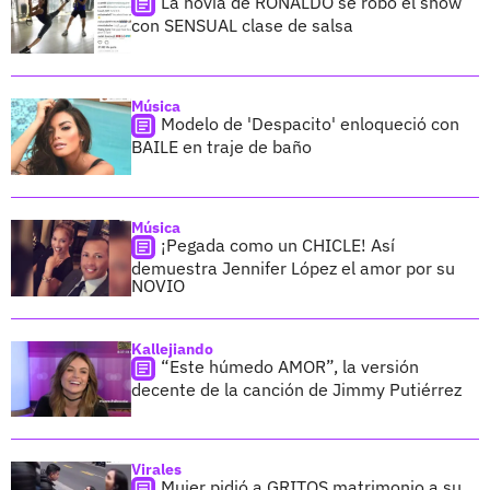
La novia de RONALDO se robó el show
con SENSUAL clase de salsa
Música
Modelo de 'Despacito' enloqueció con
BAILE en traje de baño
Música
¡Pegada como un CHICLE! Así
demuestra Jennifer López el amor por su
NOVIO
Kallejiando
“Este húmedo AMOR”, la versión
decente de la canción de Jimmy Putiérrez
Virales
Mujer pidió a GRITOS matrimonio a su