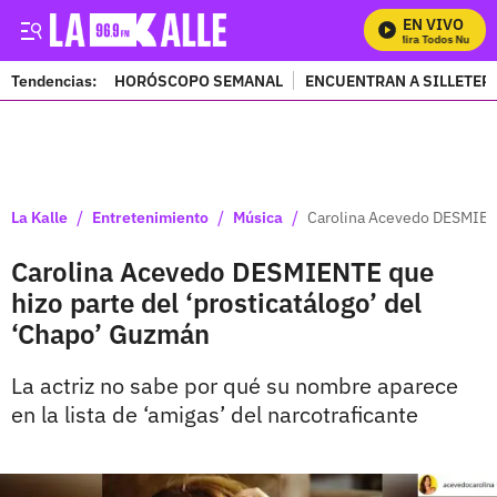
EN VIVO
Mira Todos Nuestros
Tendencias:
HORÓSCOPO SEMANAL
ENCUENTRAN A SILLETER
PUBLICIDAD
/
/
/
La Kalle
Entretenimiento
Música
Carolina Acevedo DESMIENT
Carolina Acevedo DESMIENTE que
hizo parte del ‘prosticatálogo’ del
‘Chapo’ Guzmán
La actriz no sabe por qué su nombre aparece
en la lista de ‘amigas’ del narcotraficante