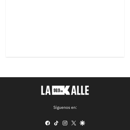
Síguenos en:
facebook
tiktok
instagram
twitter
google