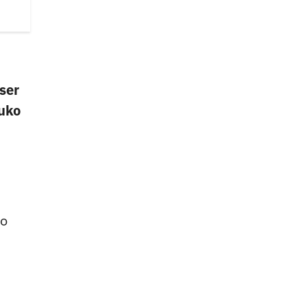
ser
ruko
ro