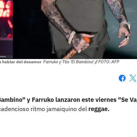
ra hablar del desamor
Farruko y Ttio 'El Bambino' // FOTO: AFP
Faceboo
X
Bambino" y Farruko lanzaron este viernes "Se Va
 cadencioso ritmo jamaiquino del
reggae.