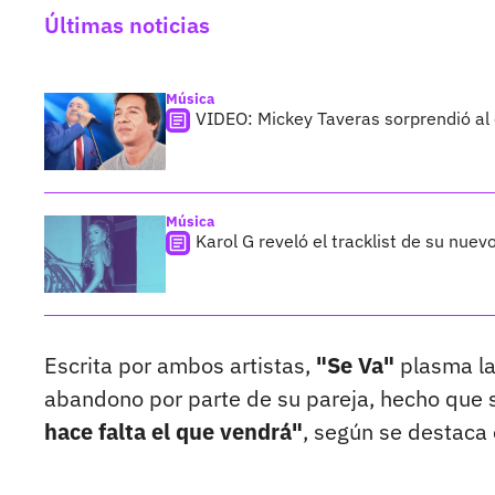
Últimas noticias
Música
VIDEO: Mickey Taveras sorprendió al
Música
Karol G reveló el tracklist de su nue
Escrita por ambos artistas,
"Se Va"
plasma la 
abandono por parte de su pareja, hecho que 
hace falta el que vendrá"
, según se destaca