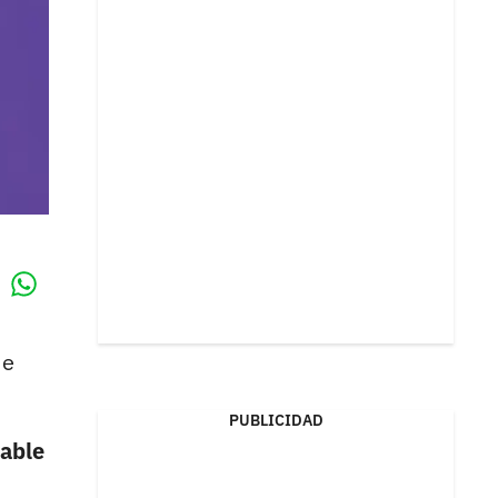
Whatsapp
k
de
PUBLICIDAD
dable