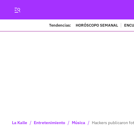
Tendencias:
HORÓSCOPO SEMANAL
ENCU
/
/
/
La Kalle
Entretenimiento
Música
Hackers publicaron fo