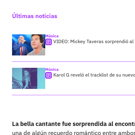
Últimas noticias
Música
VIDEO: Mickey Taveras sorprendió al
Música
Karol G reveló el tracklist de su nue
La bella cantante fue sorprendida al encont
una de algún recuerdo romántico entre ambo