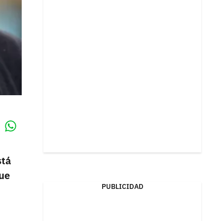
Whatsapp
k
stá
que
PUBLICIDAD