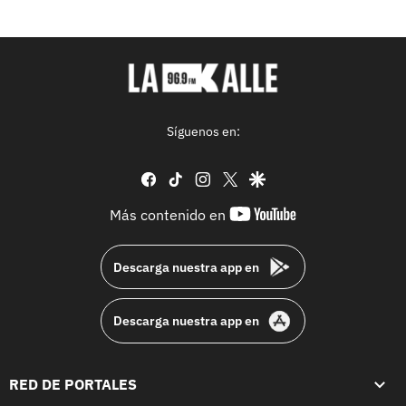
Síguenos en:
facebook
tiktok
instagram
twitter
google
youtube-
Más contenido en
footer
Descarga nuestra app en
Descarga nuestra app en
RED DE PORTALES