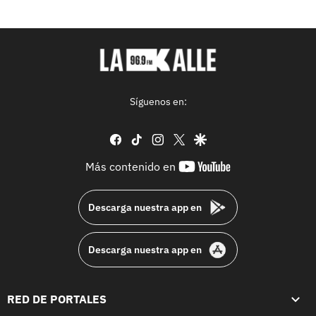
Síguenos en:
facebook
tiktok
instagram
twitter
google
youtube-
Más contenido en
footer
Descarga nuestra app en
Descarga nuestra app en
RED DE PORTALES