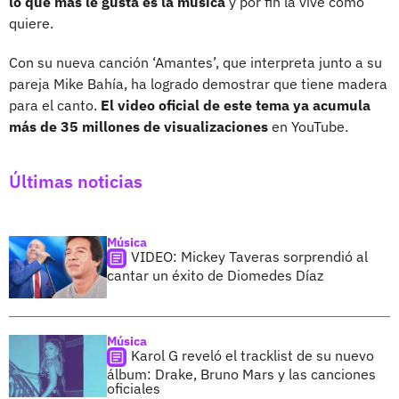
lo que más le gusta es la música
y por fin la vive como
quiere.
Con su nueva canción ‘Amantes’, que interpreta junto a su
pareja Mike Bahía, ha logrado demostrar que tiene madera
para el canto.
El video oficial de este tema ya acumula
más de 35 millones de visualizaciones
en YouTube.
Últimas noticias
Música
VIDEO: Mickey Taveras sorprendió al
cantar un éxito de Diomedes Díaz
Música
Karol G reveló el tracklist de su nuevo
álbum: Drake, Bruno Mars y las canciones
oficiales