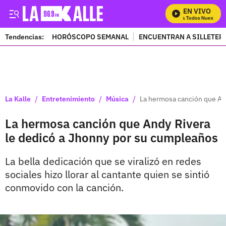
EN VIVO
Mira Todos Nuestros P
Tendencias:
HORÓSCOPO SEMANAL
ENCUENTRAN A SILLETER
PUBLICIDAD
/
/
/
La Kalle
Entretenimiento
Música
La hermosa canción que An
La hermosa canción que Andy Rivera
le dedicó a Jhonny por su cumpleaños
La bella dedicación que se viralizó en redes
sociales hizo llorar al cantante quien se sintió
conmovido con la canción.