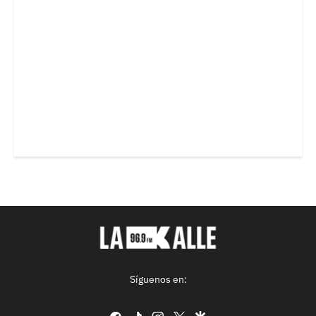
Síguenos en:
facebook
tiktok
instagram
twitter
google