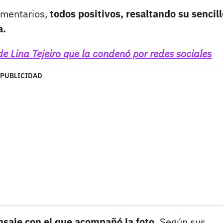
omentarios,
todos positivos, resaltando su sencill
a.
de Lina Tejeiro que la condenó por redes sociales
PUBLICIDAD
ensaje con el que acompañó la foto.
Según sus