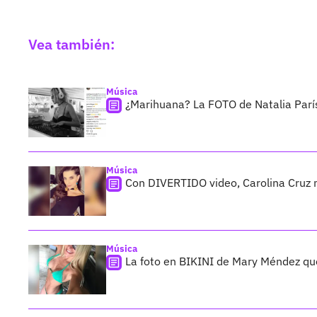
Vea también:
Música
¿Marihuana? La FOTO de Natalia París
Música
Con DIVERTIDO video, Carolina Cruz 
Música
La foto en BIKINI de Mary Méndez qu