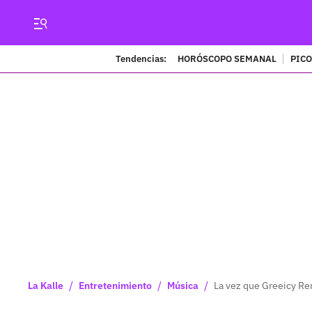
Tendencias:
HORÓSCOPO SEMANAL
PICO
/
/
/
La Kalle
Entretenimiento
Música
La vez que Greeicy R