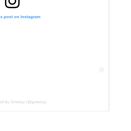
is post on Instagram
ed by Greeicy (@greeicy)