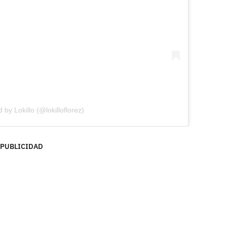
 by Lokillo (@lokilloflorez)
PUBLICIDAD