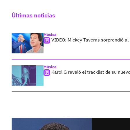
Últimas noticias
Música
VIDEO: Mickey Taveras sorprendió al
Música
Karol G reveló el tracklist de su nue