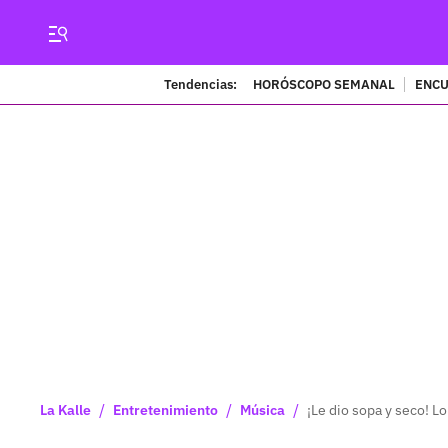
Tendencias:
HORÓSCOPO SEMANAL
ENCU
/
/
/
La Kalle
Entretenimiento
Música
¡Le dio sopa y seco! L