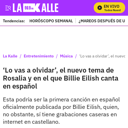
EN VIVO
Mira Todos Nuestros Pr
Tendencias:
HORÓSCOPO SEMANAL
¿MAREOS DESPUÉS DE UN
PUBLICIDAD
/
/
/
La Kalle
Entretenimiento
Música
‘Lo vas a olvidar’, el nuevo
‘Lo vas a olvidar’, el nuevo tema de
Rosalia y en el que Billie Eilish canta
en español
Esta podría ser la primera canción en español
oficialmente publicada por Billie Eilish, quien,
no obstante, sí tiene grabaciones caseras en
internet en castellano.