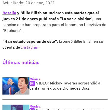
Facebook
X
Actualizado: 20 de ene, 2021
Rosalía
y Billie Eilish anunciaron este martes que el
jueves 21 de enero publicarán "Lo vas a olvidar",
una
canción que han preparado para el fenómeno televisivo de
"Euphoria".
"Han estado esperando esto",
bromeó Billie Eilish en su
cuenta de
Instagram
.
Últimas noticias
Música
VIDEO: Mickey Taveras sorprendió al
cantar un éxito de Diomedes Díaz
Música