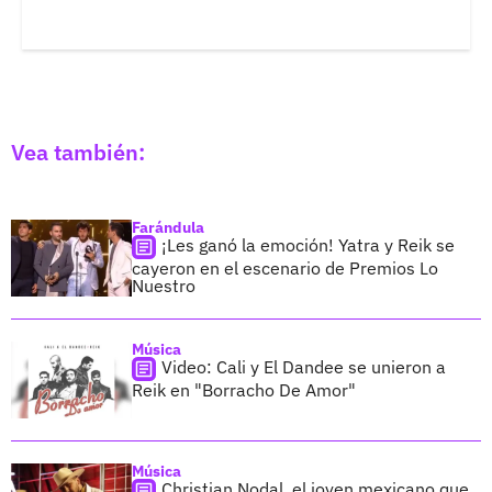
Vea también:
Farándula
¡Les ganó la emoción! Yatra y Reik se
cayeron en el escenario de Premios Lo
Nuestro
Música
Video: Cali y El Dandee se unieron a
Reik en "Borracho De Amor"
Música
Christian Nodal, el joven mexicano que