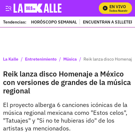
EN VIVO
Mira Todos Nuestros Pro
Tendencias:
HORÓSCOPO SEMANAL
ENCUENTRAN A SILLETER
PUBLICIDAD
/
/
/
La Kalle
Entretenimiento
Música
Reik lanza disco Homenaje 
Reik lanza disco Homenaje a México
con versiones de grandes de la música
regional
El proyecto alberga 6 canciones icónicas de la
música regional mexicana como "Estos celos",
"Tatuajes" y "Si no te hubieras ido" de los
artistas ya mencionados.