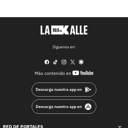
Síguenos en:
facebook
tiktok
instagram
twitter
google
youtube-
Más contenido en
footer
Descarga nuestra app en
Descarga nuestra app en
RED DE PORTALES