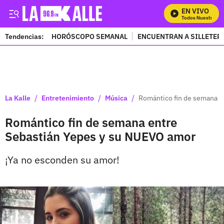
EN VIVO
Mira Todos Nuestros Pr
Tendencias:
HORÓSCOPO SEMANAL
ENCUENTRAN A SILLETER
PUBLICIDAD
/
/
/
La Kalle
Entretenimiento
Música
Romántico fin de semana e
Romántico fin de semana entre
Sebastián Yepes y su NUEVO amor
¡Ya no esconden su amor!