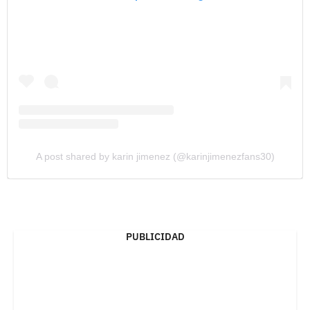
A post shared by karin jimenez (@karinjimenezfans30)
PUBLICIDAD