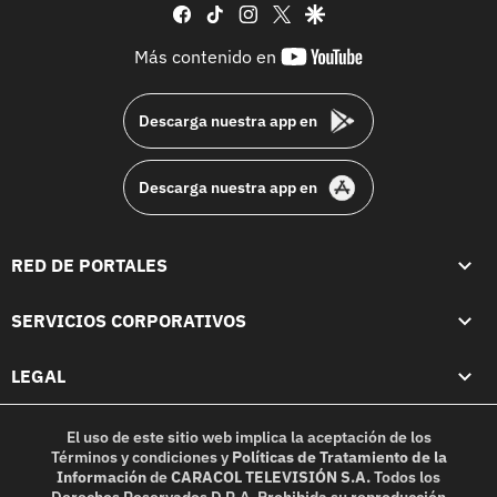
facebook
tiktok
instagram
twitter
google
youtube-
Más contenido en
footer
Descarga nuestra app en
Descarga nuestra app en
RED DE PORTALES
SERVICIOS CORPORATIVOS
LEGAL
El uso de este sitio web implica la aceptación de los
Términos y condiciones
y
Políticas de Tratamiento de la
Información
de
CARACOL TELEVISIÓN S.A.
Todos los