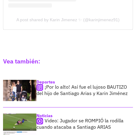
A post shared by Karin Jimenez ✨ (@karinjimenez91)
Vea también:
Deportes
¡Por lo alto! Así fue el lujoso BAUTIZO
del hijo de Santiago Arias y Karin Jiménez
Noticias
Video: Jugador se ROMPIÓ la rodilla
cuando atacaba a Santiago ARIAS